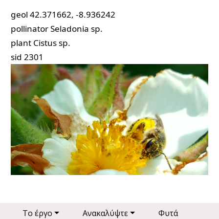
geol
42.371662, -8.936242
pollinator
Seladonia sp.
plant
Cistus sp.
sid
2301
Main navigation
Το έργο
Ανακαλύψτε
Φυτά