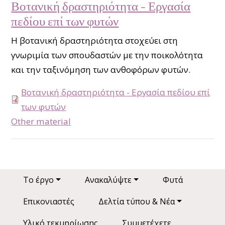
Βοτανική δραστηριότητα - Εργασία
πεδίου επί των φυτών
Η βοτανική δραστηριότητα στοχεύει στη
γνωριμία των σπουδαστών με την ποικολότητα
και την ταξινόμηση των ανθοφόρων φυτών.
Βοτανική δραστηριότητα - Εργασία πεδίου επί
των φυτών
type
Other material
Main navigation
Το έργο
Ανακαλύψτε
Φυτά
Επικονιαστές
Δελτία τύπου & Νέα
Υλικό τεκμηρίωσης
Συμμετέχετε