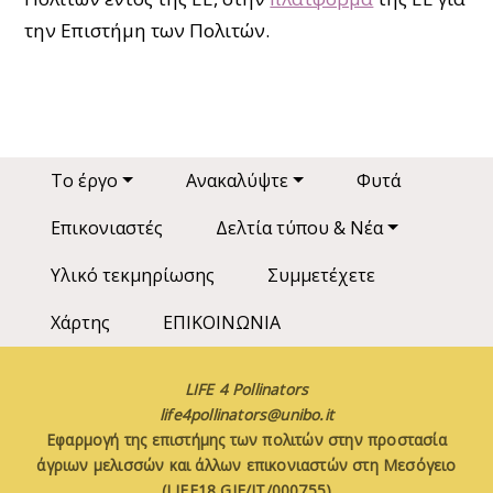
την Επιστήμη των Πολιτών.
Main navigation
Το έργο
Ανακαλύψτε
Φυτά
Επικονιαστές
Δελτία τύπου & Νέα
Υλικό τεκμηρίωσης
Συμμετέχετε
Χάρτης
ΕΠΙΚΟΙΝΩΝΙΑ
LIFE 4 Pollinators
life4pollinators@unibo.it
Εφαρμογή της επιστήμης των πολιτών στην προστασία
άγριων μελισσών και άλλων επικονιαστών στη Μεσόγειο
(LIFE18 GIE/IT/000755)