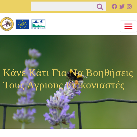
Παράκαμψη προς το κυρίως περιεχόμενο
Αναζήτηση
Κάνε Κάτι Για Να Βοηθήσεις
Τους Άγριους Επικονιαστές