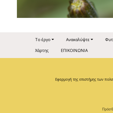
Main navigation
Το έργο
Ανακαλύψτε
Φυτ
Χάρτης
ΕΠΙΚΟΙΝΩΝΙΑ
Εφαρμογή της επιστήμης των πολι
Πρόσθ