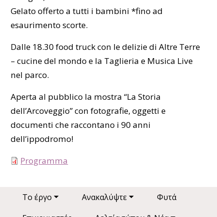
Gelato offerto a tutti i bambini *fino ad
esaurimento scorte.
Dalle 18.30 food truck con le delizie di Altre Terre
– cucine del mondo e la Taglieria e Musica Live
nel parco.
Aperta al pubblico la mostra “La Storia
dell’Arcoveggio” con fotografie, oggetti e
documenti che raccontano i 90 anni
dell’ippodromo!
Programma
Main navigation
Το έργο
Ανακαλύψτε
Φυτά