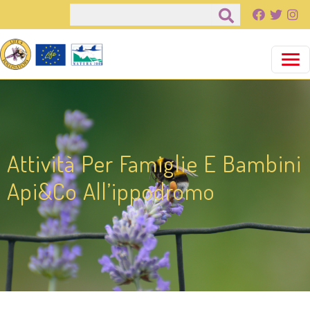
Παράκαμψη προς το κυρίως περιεχόμενο
Αναζήτηση
Attività Per Famiglie E Bambini
Api&Co All’ippodromo