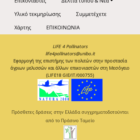
Επικονιαστές
Δελτία τύπου & Νέα
Υλικό τεκμηρίωσης
Συμμετέχετε
Χάρτης
ΕΠΙΚΟΙΝΩΝΙΑ
LIFE 4 Pollinators
life4pollinators@unibo.it
Εφαρμογή της επιστήμης των πολιτών στην προστασία
άγριων μελισσών και άλλων επικονιαστών στη Μεσόγειο
(LIFE18 GIE/IT/000755)
Πρόσθετες δράσεις στην Ελλάδα συγχρηματοδοτούνται
από το Πράσινο Ταμείο