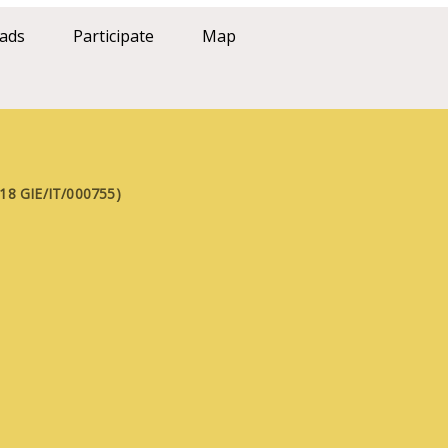
ads
Participate
Map
FE18 GIE/IT/000755)