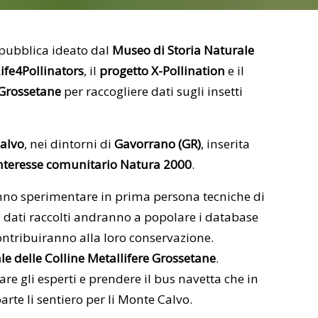
 pubblica ideato dal
Museo di Storia Naturale
L
ife4Pollinators
, il
progetto X-Pollination
e il
 Grossetane
per raccogliere dati sugli insetti
alvo
, nei dintorni di
Gavorrano (GR)
, inserita
 interesse comunitario Natura 2000
.
ranno sperimentare in prima persona tecniche di
 I dati raccolti andranno a popolare i database
contribuiranno alla loro conservazione.
e delle Colline Metallifere Grossetane
.
rare gli esperti e prendere il bus navetta che in
rte li sentiero per li Monte Calvo.