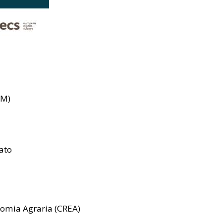
NM)
ato
onomia Agraria (CREA)