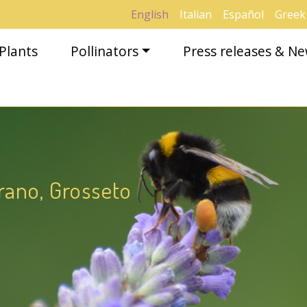
English
Italian
Español
Greek
Plants
Pollinators
Press releases & N
rrano, Grosseto