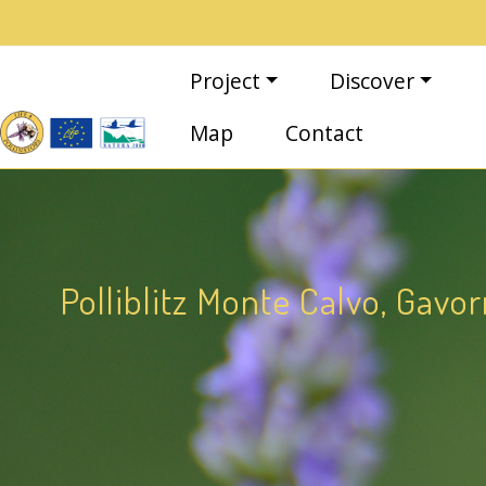
Skip to main content
Main navigation
Project
Discover
Map
Contact
Polliblitz Monte Calvo, Gavo