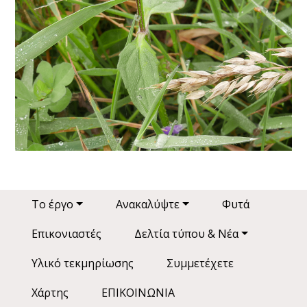
Main navigation
Το έργο
Ανακαλύψτε
Φυτά
Επικονιαστές
Δελτία τύπου & Νέα
Υλικό τεκμηρίωσης
Συμμετέχετε
Χάρτης
ΕΠΙΚΟΙΝΩΝΙΑ