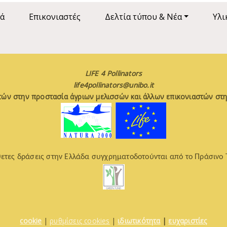
ά
Επικονιαστές
Δελτία τύπου & Νέα
Υλι
LIFE 4 Pollinators
life4pollinators@unibo.it
τών στην προστασία άγριων μελισσών και άλλων επικονιαστών στη
ετες δράσεις στην Ελλάδα συγχρηματοδοτούνται από το Πράσινο 
cookie
|
ρυθμίσεις cookies
|
ιδιωτικότητα
|
ευχαριστίες