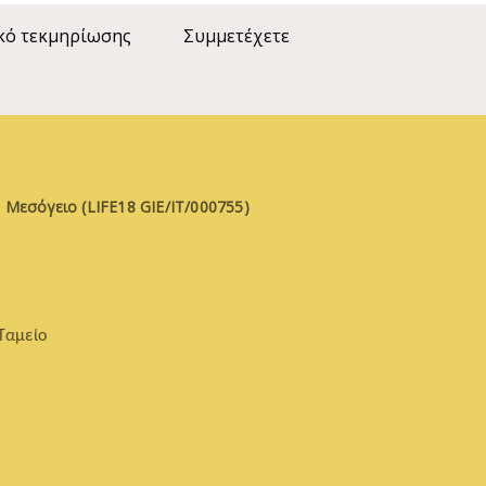
κό τεκμηρίωσης
Συμμετέχετε
 Μεσόγειο (LIFE18 GIE/IT/000755)
Ταμείο