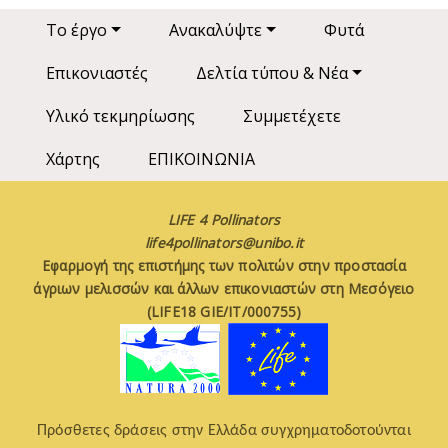
Main navigation
Το έργο
Ανακαλύψτε
Φυτά
Επικονιαστές
Δελτία τύπου & Νέα
Υλικό τεκμηρίωσης
Συμμετέχετε
Χάρτης
ΕΠΙΚΟΙΝΩΝΙΑ
LIFE 4 Pollinators
life4pollinators@unibo.it
Εφαρμογή της επιστήμης των πολιτών στην προστασία
άγριων μελισσών και άλλων επικονιαστών στη Μεσόγειο
(LIFE18 GIE/IT/000755)
Πρόσθετες δράσεις στην Ελλάδα συγχρηματοδοτούνται