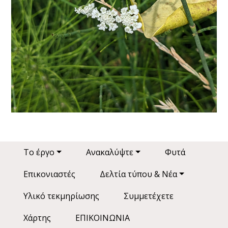
Main navigation
Το έργο
Ανακαλύψτε
Φυτά
Επικονιαστές
Δελτία τύπου & Νέα
Υλικό τεκμηρίωσης
Συμμετέχετε
Χάρτης
ΕΠΙΚΟΙΝΩΝΙΑ