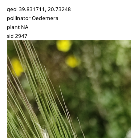
geol
39.831711, 20.73248
pollinator
Oedemera
plant
NA
sid
2947