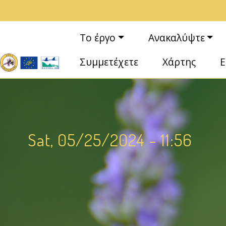
Παράκαμψη προς το κυρίως περιεχόμενο
Κεντρική πλοήγηση
Το έργο
Ανακαλύψτε
Συμμετέχετε
Χάρτης
Ε
Sat, 05/25/2024 - 11:56