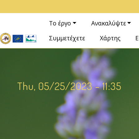
Παράκαμψη προς το κυρίως περιεχόμενο
Κεντρική πλοήγηση
Το έργο
Ανακαλύψτε
Συμμετέχετε
Χάρτης
Ε
Thu, 05/25/2023 - 11:35