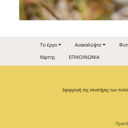
Main navigation
Το έργο
Ανακαλύψτε
Φυτ
Χάρτης
ΕΠΙΚΟΙΝΩΝΙΑ
Εφαρμογή της επιστήμης των πολι
Πρόσθ