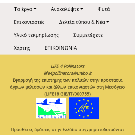
Main navigation
Το έργο
Ανακαλύψτε
Φυτά
Επικονιαστές
Δελτία τύπου & Νέα
Υλικό τεκμηρίωσης
Συμμετέχετε
Χάρτης
ΕΠΙΚΟΙΝΩΝΙΑ
LIFE 4 Pollinators
life4pollinators@unibo.it
Εφαρμογή της επιστήμης των πολιτών στην προστασία
άγριων μελισσών και άλλων επικονιαστών στη Μεσόγειο
(LIFE18 GIE/IT/000755)
Πρόσθετες δράσεις στην Ελλάδα συγχρηματοδοτούνται