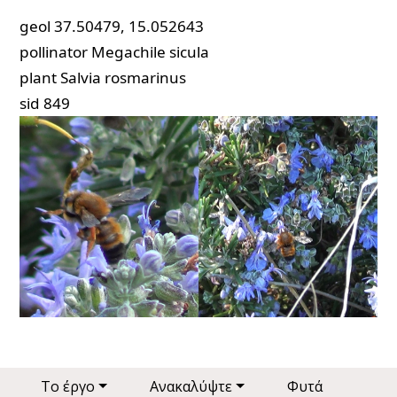
geol
37.50479, 15.052643
pollinator
Megachile sicula
plant
Salvia rosmarinus
sid
849
Main navigation
Το έργο
Ανακαλύψτε
Φυτά