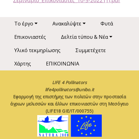
Σεμινάριο_Επικονιαστές_10-5-2022 (1).pdf
Main navigation
Το έργο
Ανακαλύψτε
Φυτά
Επικονιαστές
Δελτία τύπου & Νέα
Υλικό τεκμηρίωσης
Συμμετέχετε
Χάρτης
ΕΠΙΚΟΙΝΩΝΙΑ
LIFE 4 Pollinators
life4pollinators@unibo.it
Εφαρμογή της επιστήμης των πολιτών στην προστασία
άγριων μελισσών και άλλων επικονιαστών στη Μεσόγειο
(LIFE18 GIE/IT/000755)