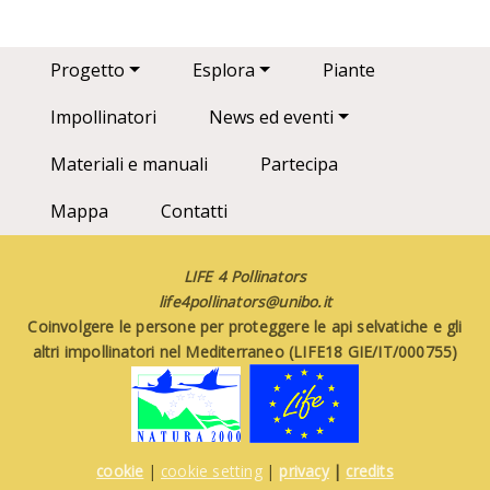
Main navigation
Progetto
Esplora
Piante
Impollinatori
News ed eventi
Materiali e manuali
Partecipa
Mappa
Contatti
LIFE 4 Pollinators
life4pollinators@unibo.it
Coinvolgere le persone per proteggere le api selvatiche e gli
altri impollinatori nel Mediterraneo (LIFE18 GIE/IT/000755)
cookie
|
cookie setting
|
privacy
|
credits