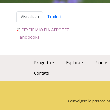
Schede primarie
Visualizza
Traduci
ΕΓΧΕΙΡΙΔΙΟ ΓΙΑ ΑΓΡΟΤΕΣ
type
Handbooks
Main navigation
Progetto
Esplora
Piante
Contatti
Coinvolgere le persone per