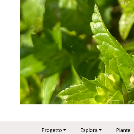
Main navigation
Progetto
Esplora
Piante