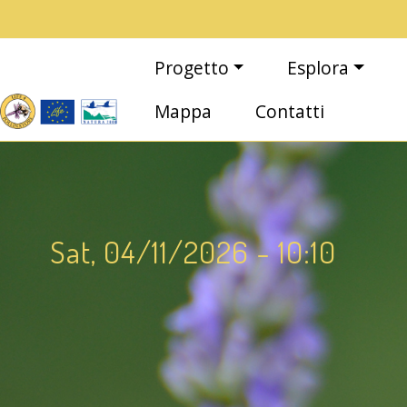
Salta al contenuto principale
Main navigation
Progetto
Esplora
Mappa
Contatti
Sat, 04/11/2026 - 10:10