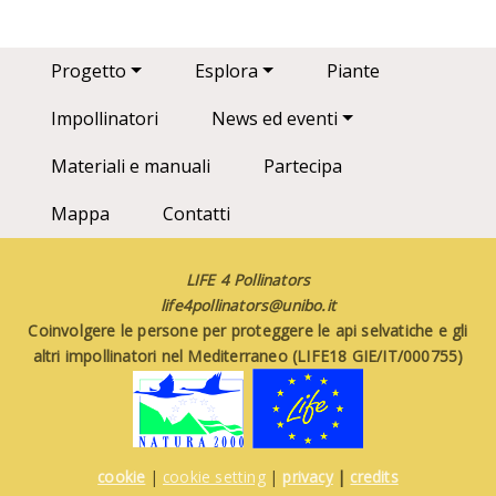
Main navigation
Progetto
Esplora
Piante
Impollinatori
News ed eventi
Materiali e manuali
Partecipa
Mappa
Contatti
LIFE 4 Pollinators
life4pollinators@unibo.it
Coinvolgere le persone per proteggere le api selvatiche e gli
altri impollinatori nel Mediterraneo (LIFE18 GIE/IT/000755)
cookie
|
cookie setting
|
privacy
|
credits