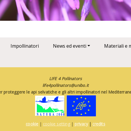
Impollinatori
News ed eventi
Materiali e 
LIFE 4 Pollinators
life4pollinators@unibo.it
 proteggere le api selvatiche e gli altri impollinatori nel Mediterr
cookie
|
cookie setting
|
privacy
|
credits