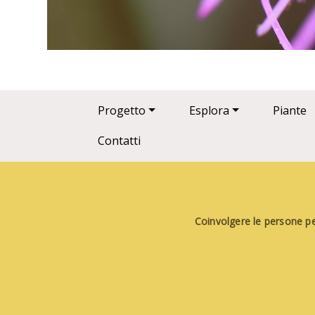
Main navigation
Progetto
Esplora
Piante
Contatti
Coinvolgere le persone per