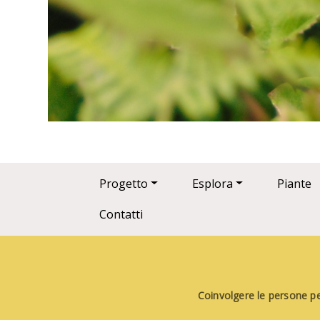
Main navigation
Progetto
Esplora
Piante
Contatti
Coinvolgere le persone per