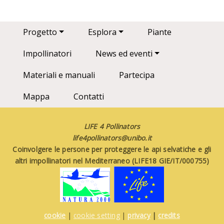
Main navigation
Progetto
Esplora
Piante
Impollinatori
News ed eventi
Materiali e manuali
Partecipa
Mappa
Contatti
LIFE 4 Pollinators
life4pollinators@unibo.it
Coinvolgere le persone per proteggere le api selvatiche e gli
altri impollinatori nel Mediterraneo (LIFE18 GIE/IT/000755)
cookie
|
cookie setting
|
privacy
|
credits