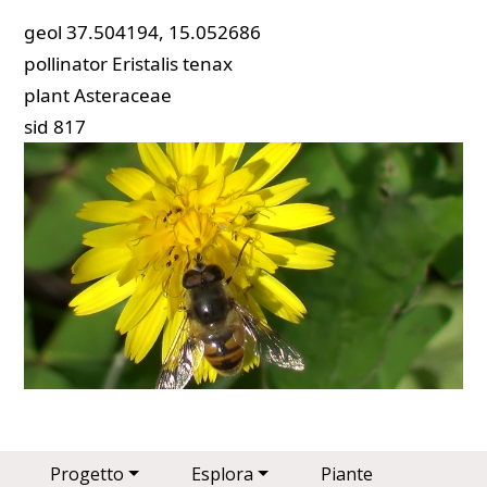
geol
37.504194, 15.052686
pollinator
Eristalis tenax
plant
Asteraceae
sid
817
Main navigation
Progetto
Esplora
Piante