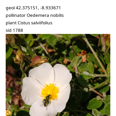
geol
42.375151, -8.933671
pollinator
Oedemera nobilis
plant
Cistus salviifolius
sid
1788