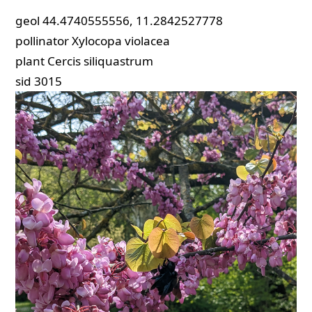
geol
44.4740555556, 11.2842527778
pollinator
Xylocopa violacea
plant
Cercis siliquastrum
sid
3015