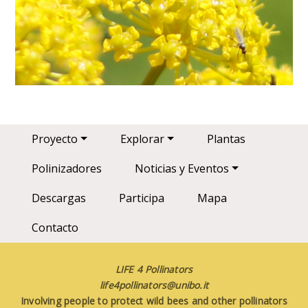
Main navigation
Proyecto
Explorar
Plantas
Polinizadores
Noticias y Eventos
Descargas
Participa
Mapa
Contacto
LIFE 4 Pollinators
life4pollinators@unibo.it
Involving people to protect wild bees and other pollinators