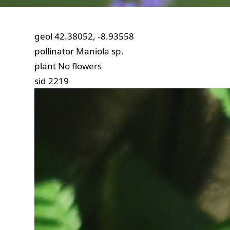
geol
42.38052, -8.93558
pollinator
Maniola sp.
plant
No flowers
sid
2219