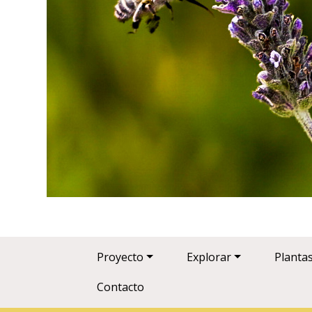
Main navigation
Proyecto
Explorar
Planta
Contacto