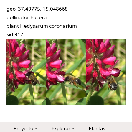
geol
37.49775, 15.048668
pollinator
Eucera
plant
Hedysarum coronarium
sid
917
Main navigation
Proyecto
Explorar
Plantas