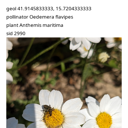
geol
41.9145833333, 15.7204333333
pollinator
Oedemera flavipes
plant
Anthemis maritima
sid
2990