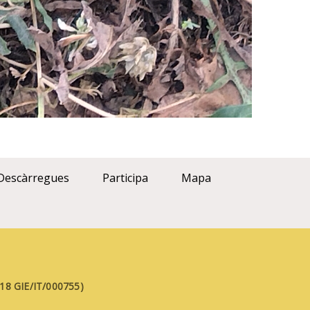
Descàrregues
Participa
Mapa
FE18 GIE/IT/000755)