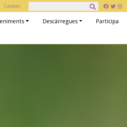
Cerca
Catalan
eveniments
Descàrregues
Participa