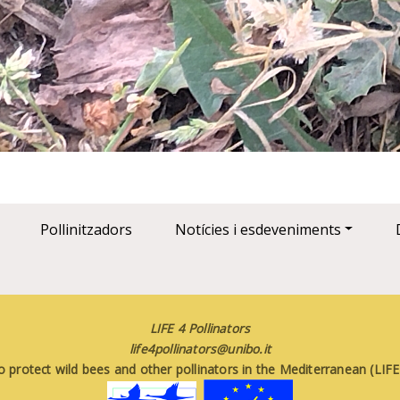
Pollinitzadors
Notícies i esdeveniments
LIFE 4 Pollinators
life4pollinators@unibo.it
o protect wild bees and other pollinators in the Mediterranean (LI