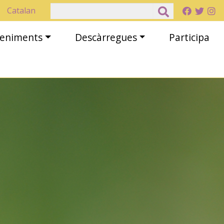
Cerca
Catalan
eveniments
Descàrregues
Participa