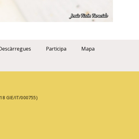
Descàrregues
Participa
Mapa
FE18 GIE/IT/000755)