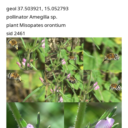
geol
37.503921, 15.052793
pollinator
Amegilla sp.
plant
Misopates orontium
sid
2461