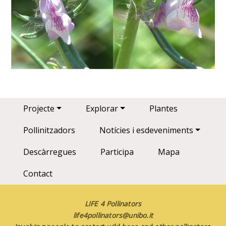
Main navigation
Projecte
Explorar
Plantes
Pollinitzadors
Notícies i esdeveniments
Descàrregues
Participa
Mapa
Contact
LIFE 4 Pollinators
life4pollinators@unibo.it