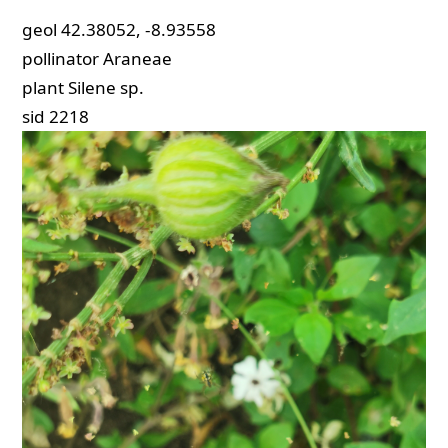
geol
42.38052, -8.93558
pollinator
Araneae
plant
Silene sp.
sid
2218