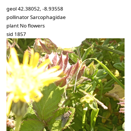
geol
42.38052, -8.93558
pollinator
Sarcophagidae
plant
No flowers
sid
1857