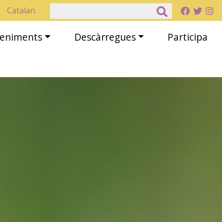
Cerca
Catalan
eveniments
Descàrregues
Participa