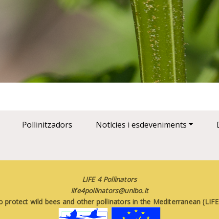
Pollinitzadors
Notícies i esdeveniments
LIFE 4 Pollinators
life4pollinators@unibo.it
o protect wild bees and other pollinators in the Mediterranean (LI