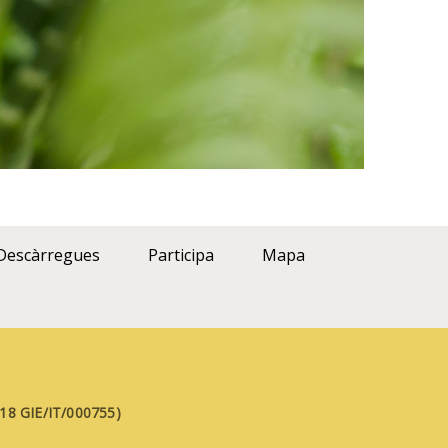
Descàrregues
Participa
Mapa
FE18 GIE/IT/000755)