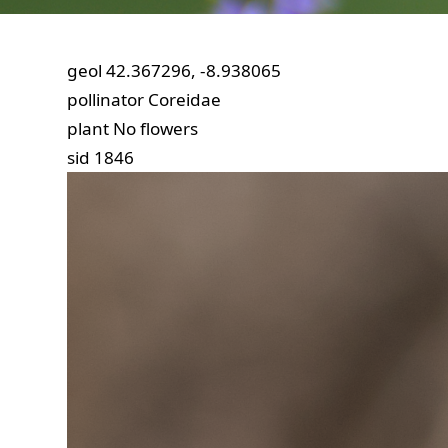
geol
42.367296, -8.938065
pollinator
Coreidae
plant
No flowers
sid
1846