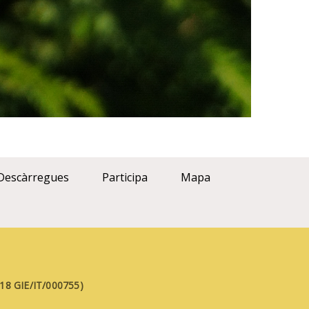
Descàrregues
Participa
Mapa
FE18 GIE/IT/000755)