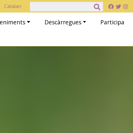
Cerca
Catalan
eveniments
Descàrregues
Participa