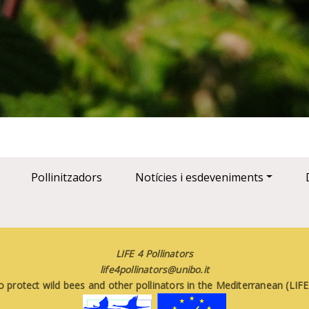
Pollinitzadors
Notícies i esdeveniments
LIFE 4 Pollinators
life4pollinators@unibo.it
o protect wild bees and other pollinators in the Mediterranean (LI