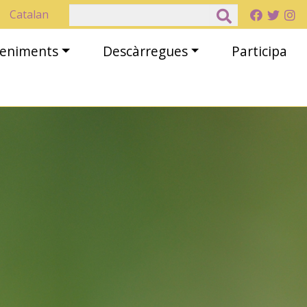
Cerca
Catalan
eveniments
Descàrregues
Participa