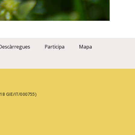
Descàrregues
Participa
Mapa
FE18 GIE/IT/000755)