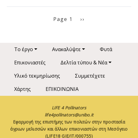
Σελιδοποίηση
Next page
Page 1
››
Main navigation
Το έργο
Ανακαλύψτε
Φυτά
Επικονιαστές
Δελτία τύπου & Νέα
Υλικό τεκμηρίωσης
Συμμετέχετε
Χάρτης
ΕΠΙΚΟΙΝΩΝΙΑ
LIFE 4 Pollinators
life4pollinators@unibo.it
Εφαρμογή της επιστήμης των πολιτών στην προστασία
άγριων μελισσών και άλλων επικονιαστών στη Μεσόγειο
(LIFE18 GIE/IT/000755)