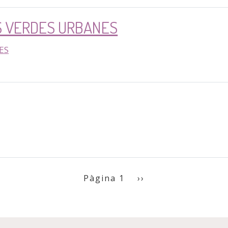
ES VERDES URBANES
ES
Pàgina següent
Pàgina 1
››