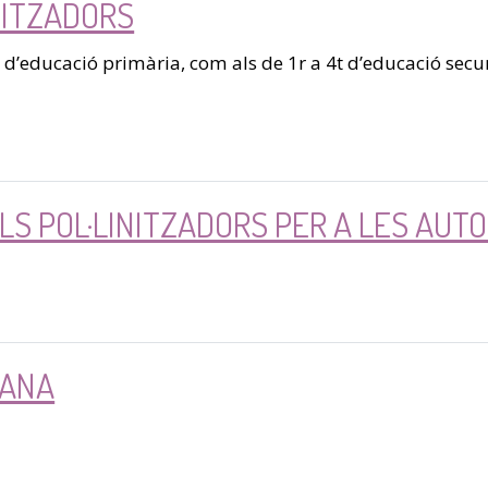
NITZADORS
6è d’educació primària, com als de 1r a 4t d’educació secu
LS POL·LINITZADORS PER A LES AUT
DANA