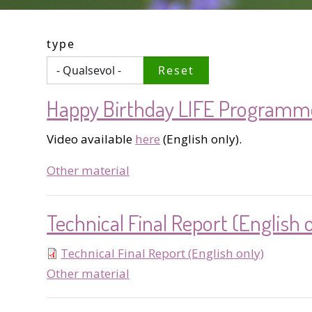
type
Happy Birthday LIFE Programm
Video available
here
(English only).
type
Other material
Technical Final Report (English 
Technical Final Report (English only)
type
Other material