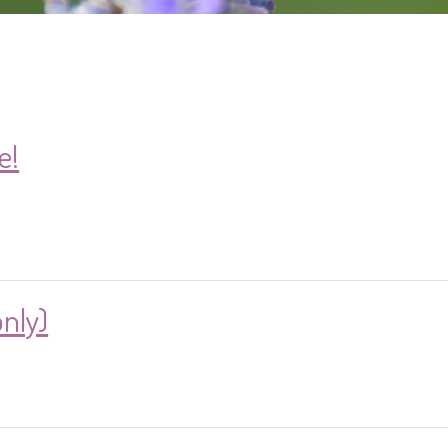
e!
only)