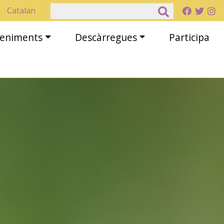
Cerca
Catalan
eveniments
Descàrregues
Participa